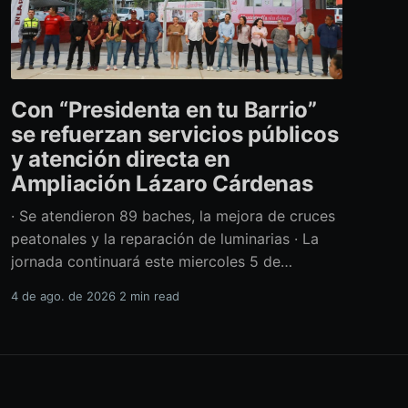
Con “Presidenta en tu Barrio”
se refuerzan servicios públicos
y atención directa en
Ampliación Lázaro Cárdenas
· Se atendieron 89 baches, la mejora de cruces
peatonales y la reparación de luminarias · La
jornada continuará este miercoles 5 de
agosto con acciones de limpieza y prevención
4 de ago. de 2026
2 min read
ante la temporada de lluvias Con el retiro de
cerca de 40 toneladas diversos residuos,
además de la atención de casi 450