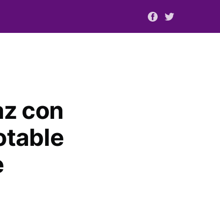
z con
otable
e