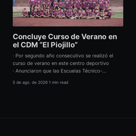
Concluye Curso de Verano en
el CDM “El Piojillo”
· Por segundo año consecutivo se realizó el
curso de verano en este centro deportivo
· Anunciaron que las Escuelas Técnico-
Deportivas del CDM “El Piojillo” iniciarán
5 de ago. de 2026
1 min read
actividades el próximo 24 de agosto Con una
exhibición ante madres y padres de familia,
concluyó el Curso de Verano del Centro
Deportivo Municipal (CDM) “El