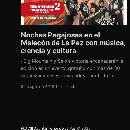
Noches Pegajosas en el
Malecón de La Paz con música,
ciencia y cultura
· Big Mountain y Salón Victoria encabezarán la
edición en un evento gratuito con más de 30
organizaciones y actividades para toda la
familia Con una propuesta que fusiona música
5 de ago. de 2026
1 min read
en vivo, divulgación científica y actividades
culturales enfocadas en las juventudes, este
viernes 7 de agosto se llevará a cabo una
H.XVIII Ayuntamiento de La Paz
© 2026