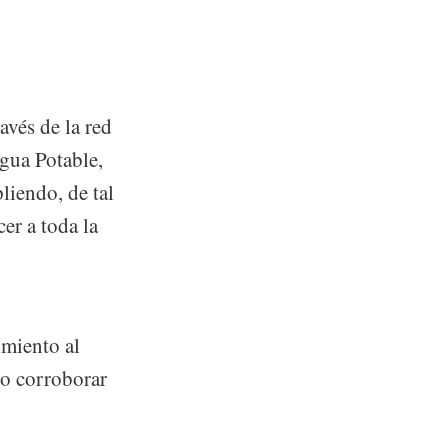
avés de la red
gua Potable,
iendo, de tal
er a toda la
imiento al
do corroborar