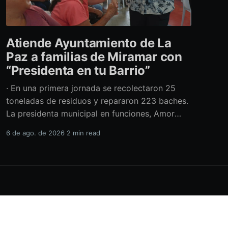
Atiende Ayuntamiento de La
Paz a familias de Miramar con
“Presidenta en tu Barrio”
· En una primera jornada se recolectaron 25
toneladas de residuos y repararon 223 baches.
La presidenta municipal en funciones, Amor
Fenech Montaño, encabezó una edición más del
6 de ago. de 2026
2 min read
programa “Presidenta en tu Barrio” en la
colonia Miramar, donde el Ayuntamiento de La
Paz brindó más de 600 servicios sociales y
realizó