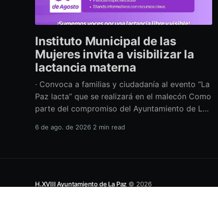
Instituto Municipal de las
Mujeres invita a visibilizar la
lactancia materna
· Convoca a familias y ciudadanía al evento “La
Paz lacta” que se realizará en el malecón Como
parte del compromiso del Ayuntamiento de La
Paz por impulsar políticas públicas que
6 de ago. de 2026
2 min read
promuevan el bienestar, la salud y los derechos
de las mujeres, así como generar espacios más
incluyentes, el Instituto Municipal
H.XVIII Ayuntamiento de La Paz
© 2026