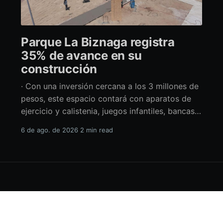
Parque La Biznaga registra
35% de avance en su
construcción
· Con una inversión cercana a los 3 millones de
pesos, este espacio contará con aparatos de
ejercicio y calistenia, juegos infantiles, bancas,
espacio de usos múltiples y pérgolas La
6 de ago. de 2026
2 min read
alcaldesa de La Paz en funciones, Amor Fenech
Montaño, informó sobre los avances en la
construcción del parque La Biznaga ubicado