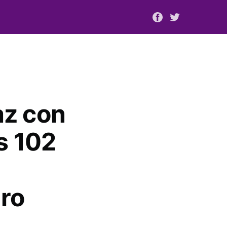
z con
s 102
ro