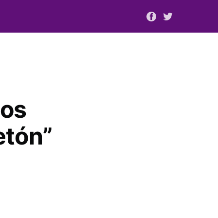
cos
etón”