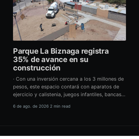
Parque La Biznaga registra
35% de avance en su
construcción
· Con una inversión cercana a los 3 millones de
pesos, este espacio contará con aparatos de
ejercicio y calistenia, juegos infantiles, bancas,
espacio de usos múltiples y pérgolas La
6 de ago. de 2026
2 min read
alcaldesa de La Paz en funciones, Amor Fenech
Montaño, informó sobre los avances en la
construcción del parque La Biznaga ubicado