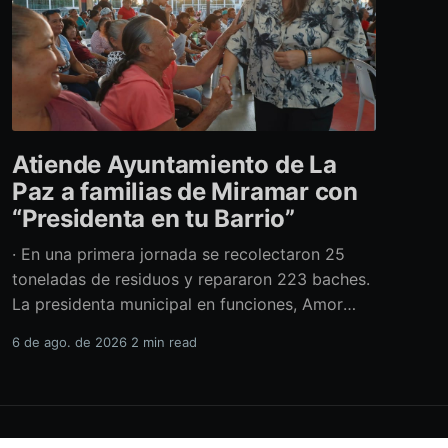
Atiende Ayuntamiento de La
Paz a familias de Miramar con
“Presidenta en tu Barrio”
· En una primera jornada se recolectaron 25
toneladas de residuos y repararon 223 baches.
La presidenta municipal en funciones, Amor
Fenech Montaño, encabezó una edición más del
6 de ago. de 2026
2 min read
programa “Presidenta en tu Barrio” en la
colonia Miramar, donde el Ayuntamiento de La
Paz brindó más de 600 servicios sociales y
realizó