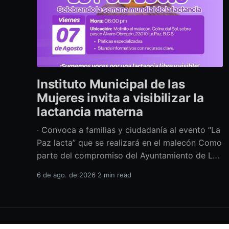
Instituto Municipal de las
Mujeres invita a visibilizar la
lactancia materna
· Convoca a familias y ciudadanía al evento “La
Paz lacta” que se realizará en el malecón Como
parte del compromiso del Ayuntamiento de La
Paz por impulsar políticas públicas que
6 de ago. de 2026
2 min read
promuevan el bienestar, la salud y los derechos
de las mujeres, así como generar espacios más
incluyentes, el Instituto Municipal