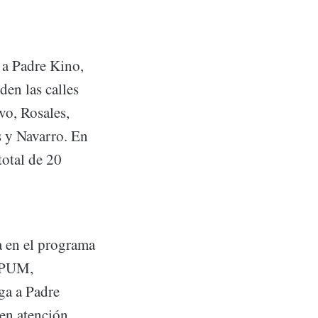
 a Padre Kino,
en las calles
o, Rosales,
 y Navarro. En
total de 20
a en el programa
SEPUM,
ga a Padre
ten atención