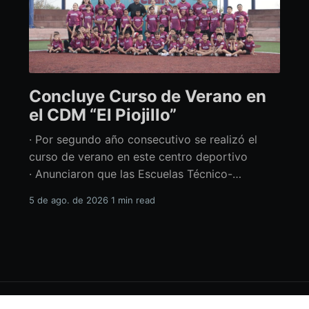
Concluye Curso de Verano en
el CDM “El Piojillo”
· Por segundo año consecutivo se realizó el
curso de verano en este centro deportivo
· Anunciaron que las Escuelas Técnico-
Deportivas del CDM “El Piojillo” iniciarán
5 de ago. de 2026
1 min read
actividades el próximo 24 de agosto Con una
exhibición ante madres y padres de familia,
concluyó el Curso de Verano del Centro
Deportivo Municipal (CDM) “El