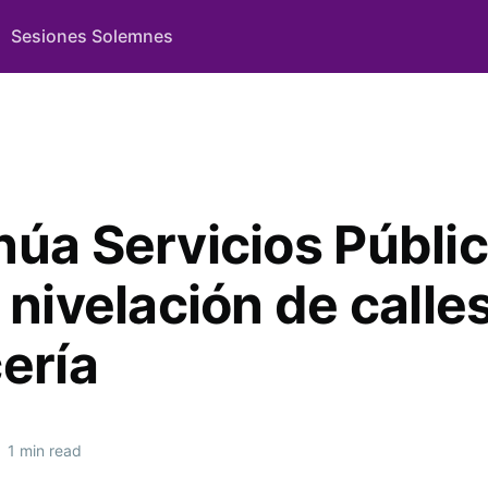
Sesiones Solemnes
núa Servicios Públi
 nivelación de calle
ería
•
1 min read