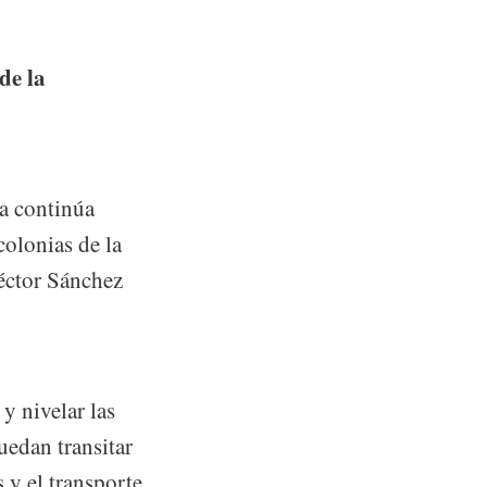
de la
a continúa
colonias de la
Héctor Sánchez
y nivelar las
uedan transitar
 y el transporte