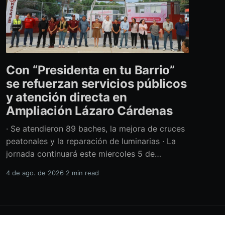
Con “Presidenta en tu Barrio”
se refuerzan servicios públicos
y atención directa en
Ampliación Lázaro Cárdenas
· Se atendieron 89 baches, la mejora de cruces
peatonales y la reparación de luminarias · La
jornada continuará este miercoles 5 de
agosto con acciones de limpieza y prevención
4 de ago. de 2026
2 min read
ante la temporada de lluvias Con el retiro de
cerca de 40 toneladas diversos residuos,
además de la atención de casi 450