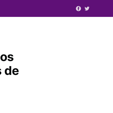
cos
s de