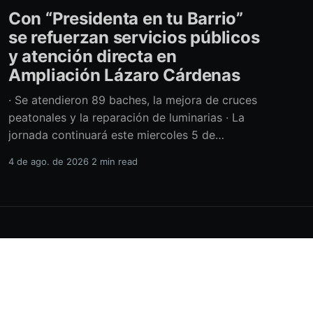
Con “Presidenta en tu Barrio”
se refuerzan servicios públicos
y atención directa en
Ampliación Lázaro Cárdenas
· Se atendieron 89 baches, la mejora de cruces
peatonales y la reparación de luminarias · La
jornada continuará este miercoles 5 de
agosto con acciones de limpieza y prevención
4 de ago. de 2026
2 min read
ante la temporada de lluvias Con el retiro de
cerca de 40 toneladas diversos residuos,
además de la atención de casi 450