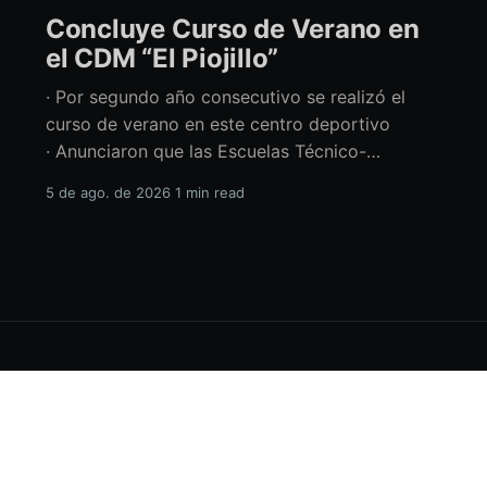
Concluye Curso de Verano en
el CDM “El Piojillo”
· Por segundo año consecutivo se realizó el
curso de verano en este centro deportivo
· Anunciaron que las Escuelas Técnico-
Deportivas del CDM “El Piojillo” iniciarán
5 de ago. de 2026
1 min read
actividades el próximo 24 de agosto Con una
exhibición ante madres y padres de familia,
concluyó el Curso de Verano del Centro
Deportivo Municipal (CDM) “El