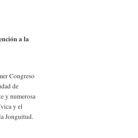
ención a la
rimer Congreso
iudad de
te y numerosa
vica y el
la Jonguitud.