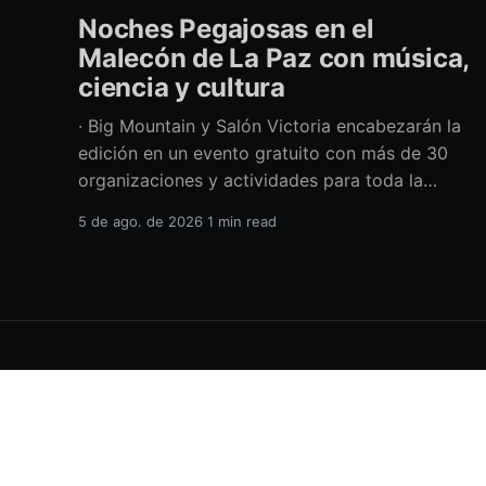
Noches Pegajosas en el
Malecón de La Paz con música,
ciencia y cultura
· Big Mountain y Salón Victoria encabezarán la
edición en un evento gratuito con más de 30
organizaciones y actividades para toda la
familia Con una propuesta que fusiona música
5 de ago. de 2026
1 min read
en vivo, divulgación científica y actividades
culturales enfocadas en las juventudes, este
viernes 7 de agosto se llevará a cabo una
H.XVIII Ayuntamiento de La Paz
© 2026