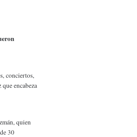
fueron
s, conciertos,
az que encabeza
uzmán, quien
 de 30