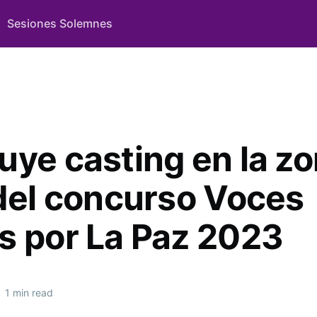
Sesiones Solemnes
uye casting en la z
 del concurso Voces
s por La Paz 2023
•
1 min read