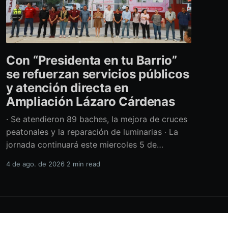
Con “Presidenta en tu Barrio”
se refuerzan servicios públicos
y atención directa en
Ampliación Lázaro Cárdenas
· Se atendieron 89 baches, la mejora de cruces
peatonales y la reparación de luminarias · La
jornada continuará este miercoles 5 de
agosto con acciones de limpieza y prevención
4 de ago. de 2026
2 min read
ante la temporada de lluvias Con el retiro de
cerca de 40 toneladas diversos residuos,
además de la atención de casi 450