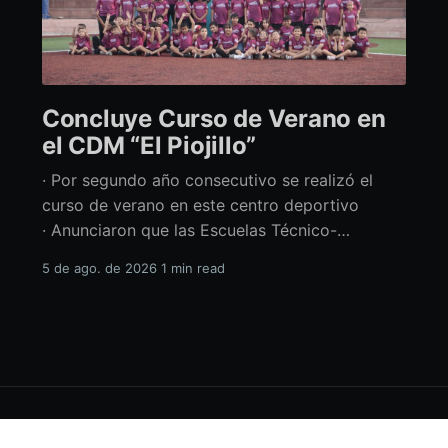
Concluye Curso de Verano en
el CDM “El Piojillo”
· Por segundo año consecutivo se realizó el
curso de verano en este centro deportivo
· Anunciaron que las Escuelas Técnico-
Deportivas del CDM “El Piojillo” iniciarán
5 de ago. de 2026
1 min read
actividades el próximo 24 de agosto Con una
exhibición ante madres y padres de familia,
concluyó el Curso de Verano del Centro
Deportivo Municipal (CDM) “El