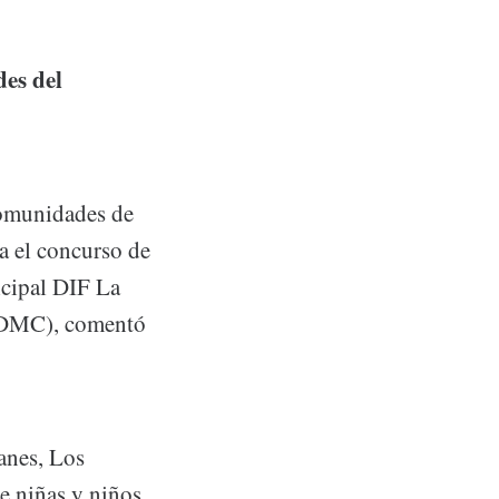
des del
comunidades de
ra el concurso de
icipal DIF La
 (DMC), comentó
anes, Los
de niñas y niños