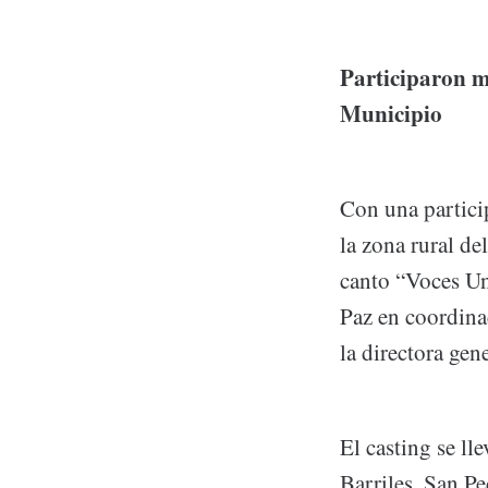
Participaron m
Municipio
Con una partici
la zona rural de
canto “Voces Un
Paz en coordina
la directora gen
El casting se ll
Barriles, San Pe