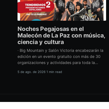
Noches Pegajosas en el
Malecón de La Paz con música,
ciencia y cultura
· Big Mountain y Salón Victoria encabezarán la
edición en un evento gratuito con más de 30
organizaciones y actividades para toda la
familia Con una propuesta que fusiona música
5 de ago. de 2026
1 min read
en vivo, divulgación científica y actividades
culturales enfocadas en las juventudes, este
viernes 7 de agosto se llevará a cabo una
H.XVIII Ayuntamiento de La Paz
© 2026