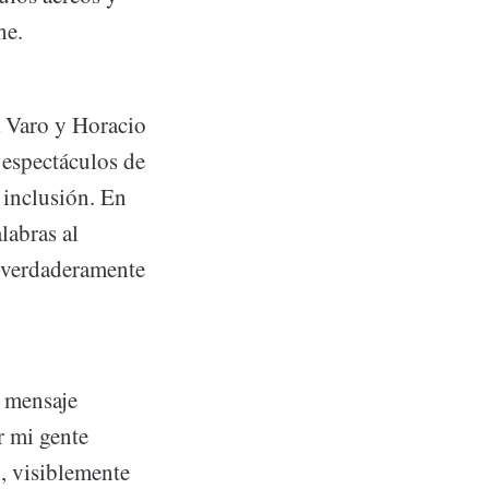
he.
la Varo y Horacio
 espectáculos de
a inclusión. En
labras al
e verdaderamente
n mensaje
r mi gente
o, visiblemente