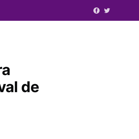
ra
val de