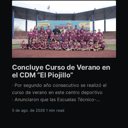
Concluye Curso de Verano en
el CDM “El Piojillo”
· Por segundo año consecutivo se realizó el
curso de verano en este centro deportivo
· Anunciaron que las Escuelas Técnico-
Deportivas del CDM “El Piojillo” iniciarán
5 de ago. de 2026
1 min read
actividades el próximo 24 de agosto Con una
exhibición ante madres y padres de familia,
concluyó el Curso de Verano del Centro