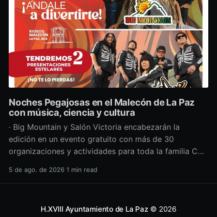
Noches Pegajosas en el Malecón de La Paz
con música, ciencia y cultura
· Big Mountain y Salón Victoria encabezarán la
edición en un evento gratuito con más de 30
organizaciones y actividades para toda la familia Con
una propuesta que fusiona música en vivo,
5 de ago. de 2026
1 min read
divulgación científica y actividades culturales
enfocadas en las juventudes, este viernes 7 de agosto
se llevará a cabo una
H.XVIII Ayuntamiento de La Paz
© 2026