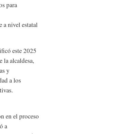
os para
a nivel estatal
ificó este 2025
 la alcaldesa,
as y
dad a los
tivas.
on en el proceso
ó a