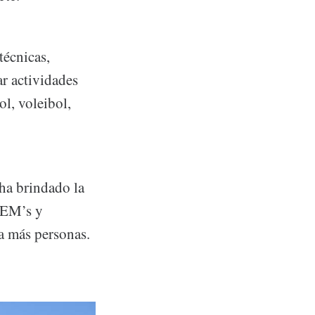
técnicas,
r actividades
l, voleibol,
ha brindado la
DEM’s y
 a más personas.