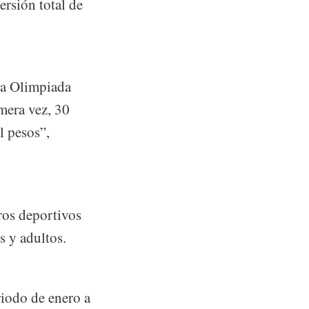
rsión total de
la Olimpiada
mera vez, 30
l pesos”,
ros deportivos
s y adultos.
iodo de enero a