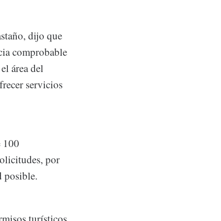
astaño, dijo que
ncia comprobable
el área del
recer servicios
e 100
olicitudes, por
d posible.
misos turísticos