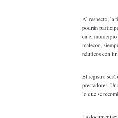
Al respecto, la 
podrán particip
en el municipio
malecón, siempr
náuticos con fin
El registro ser
prestadores. Una
lo que se recomi
La documentació