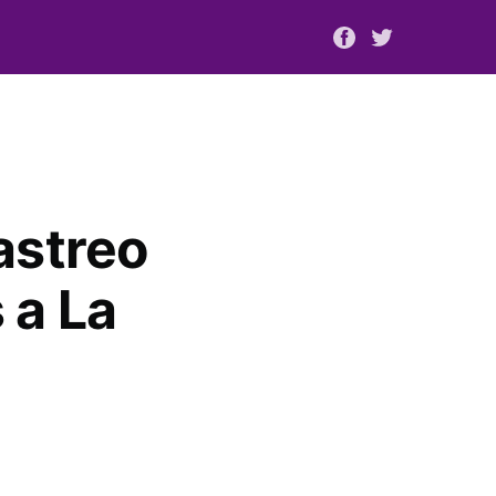
astreo
 a La