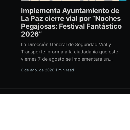
Implementa Ayuntamiento de
La Paz cierre vial por “Noches
Pegajosas: Festival Fantástico
2026”
La Dirección General de Seguridad Vial y
Transporte informa a la ciudadanía que este
viernes 7 de agosto se implementará un
operativo especial con cierre a la circulación
6 de ago. de 2026
1 min read
sobre el Paseo Álvaro Obregón, con motivo del
evento “Noches Pegajosas: Festival Fantástico
2026”. La suspensión vehicular iniciará a partir
de las
H.XVIII Ayuntamiento de La Paz
© 2026