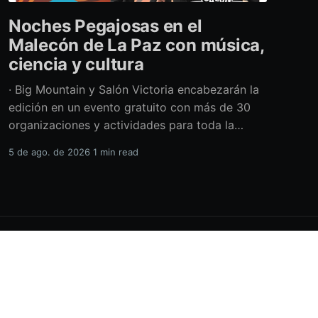
Noches Pegajosas en el
Malecón de La Paz con música,
ciencia y cultura
· Big Mountain y Salón Victoria encabezarán la
edición en un evento gratuito con más de 30
organizaciones y actividades para toda la
familia Con una propuesta que fusiona música
5 de ago. de 2026
1 min read
en vivo, divulgación científica y actividades
culturales enfocadas en las juventudes, este
viernes 7 de agosto se llevará a cabo una