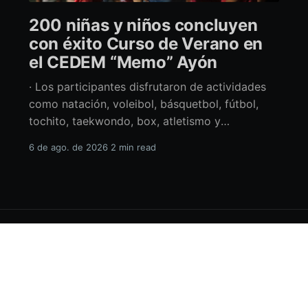
200 niñas y niños concluyen
con éxito Curso de Verano en
el CEDEM “Memo” Ayón
· Los participantes disfrutaron de actividades
como natación, voleibol, básquetbol, fútbol,
tochito, taekwondo, box, atletismo y
actividades artísticas. Durante la clausura del
6 de ago. de 2026
2 min read
Curso de Verano en el Centro Deportivo
Municipal (CEDEM) “Memo” Ayón, la alcaldesa
de La Paz en funciones, Amor Fenech Montaño,
reconoció el esfuerzo de las 200 niñas y