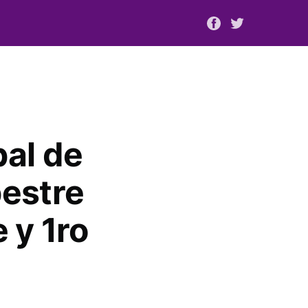
al de
pestre
 y 1ro