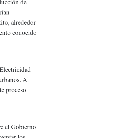
oducción de
rían
ito, alrededor
iento conocido
Electricidad
 urbanos. Al
te proceso
re el Gobierno
ventar los