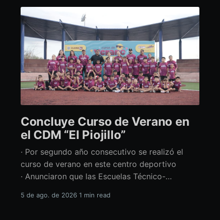
Concluye Curso de Verano en
el CDM “El Piojillo”
· Por segundo año consecutivo se realizó el
curso de verano en este centro deportivo
· Anunciaron que las Escuelas Técnico-
Deportivas del CDM “El Piojillo” iniciarán
5 de ago. de 2026
1 min read
actividades el próximo 24 de agosto Con una
exhibición ante madres y padres de familia,