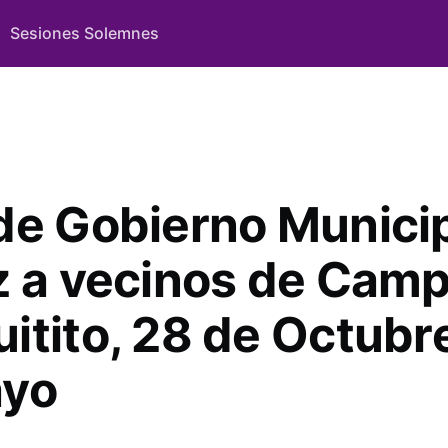
Sesiones Solemnes
de Gobierno Municip
z a vecinos de Cam
itito, 28 de Octubre
ayo