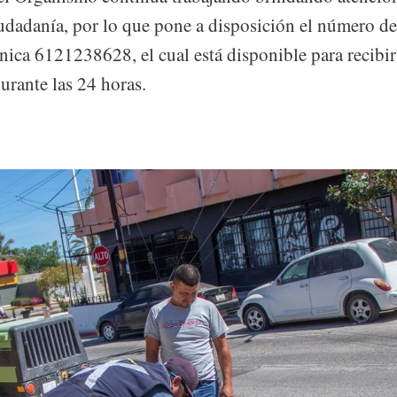
iudadanía, por lo que pone a disposición el número d
nica 6121238628, el cual está disponible para recibir
durante las 24 horas.