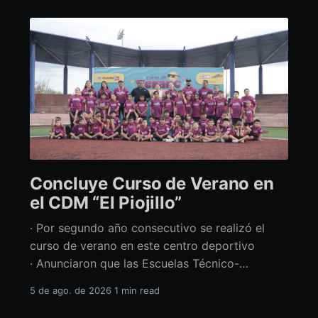
Concluye Curso de Verano en
el CDM “El Piojillo”
· Por segundo año consecutivo se realizó el
curso de verano en este centro deportivo
· Anunciaron que las Escuelas Técnico-
Deportivas del CDM “El Piojillo” iniciarán
5 de ago. de 2026
1 min read
actividades el próximo 24 de agosto Con una
exhibición ante madres y padres de familia,