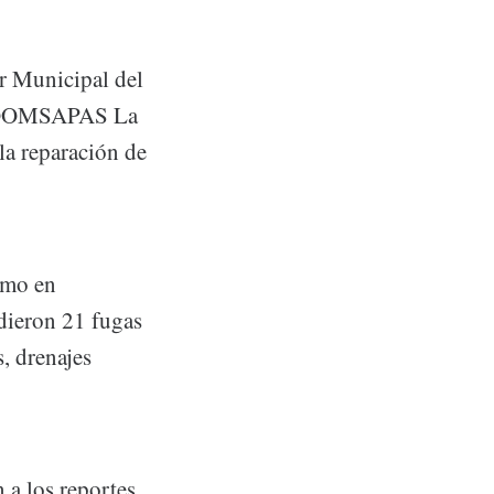
or Municipal del
z (OOMSAPAS La
 la reparación de
omo en
ndieron 21 fugas
s, drenajes
 a los reportes