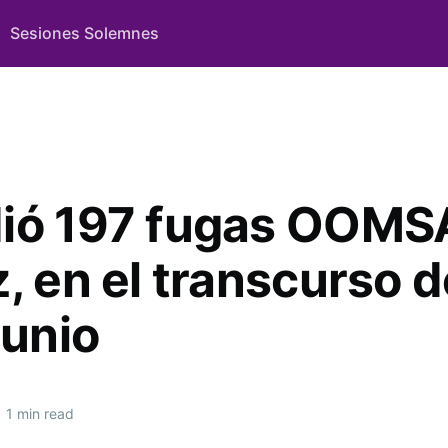
Sesiones Solemnes
ió 197 fugas OOM
, en el transcurso de
junio
1 min read