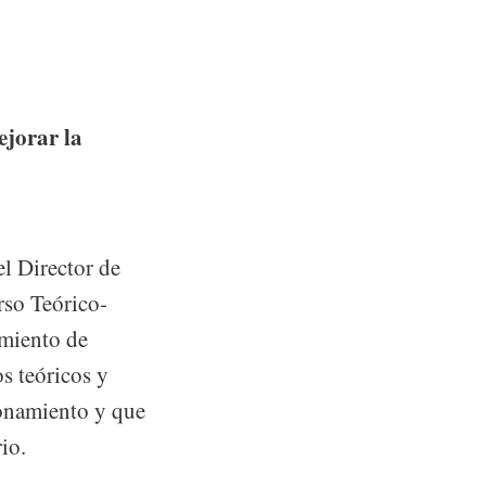
ejorar la
l Director de
rso Teórico-
amiento de
s teóricos y
ionamiento y que
io.