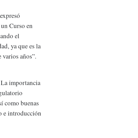
 expresó
a un Curso en
dando el
d, ya que es la
 varios años”.
: La importancia
gulatorio
 así como buenas
to e introducción