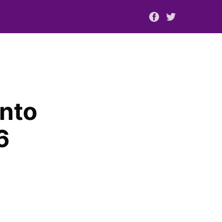
nto
6