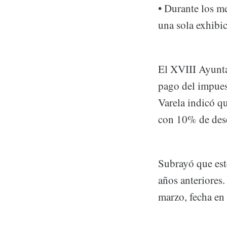
• Durante los m
una sola exhibi
El XVIII Ayunta
pago del impuest
Varela indicó q
con 10% de desc
Subrayó que est
años anteriores.
marzo, fecha en