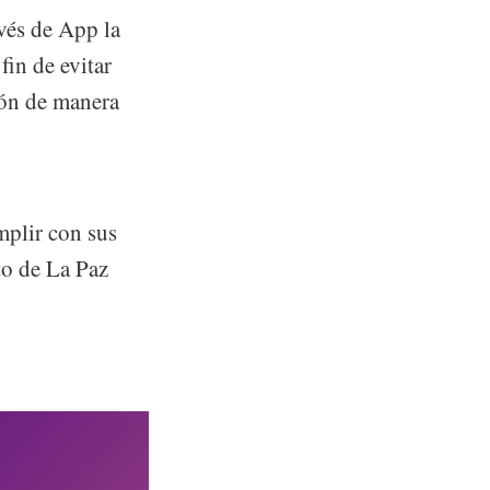
avés de App la
 fin de evitar
ión de manera
mplir con sus
to de La Paz