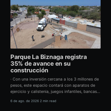
Parque La Biznaga registra
35% de avance en su
construcción
· Con una inversión cercana a los 3 millones de
pesos, este espacio contará con aparatos de
ejercicio y calistenia, juegos infantiles, bancas,
espacio de usos múltiples y pérgolas La
6 de ago. de 2026
2 min read
alcaldesa de La Paz en funciones, Amor Fenech
Montaño, informó sobre los avances en la