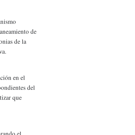
anismo
Saneamiento de
nias de la
va.
ción en el
pondientes del
tizar que
orando el