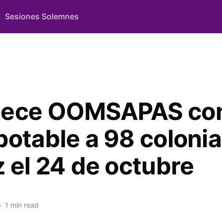
Sesiones Solemnes
tece OOMSAPAS co
potable a 98 coloni
z el 24 de octubre
•
1 min read