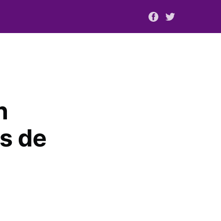
n
as de