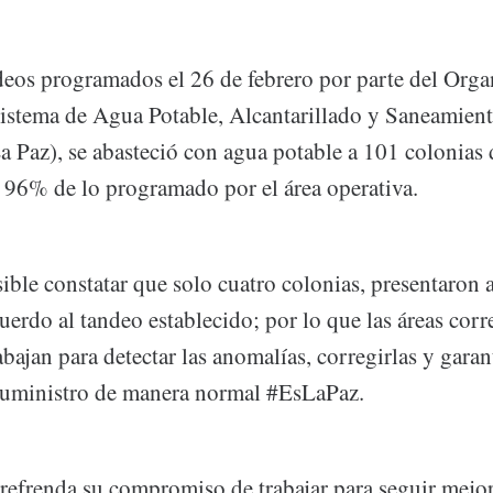
deos programados el 26 de febrero por parte del Or
istema de Agua Potable, Alcantarillado y Saneamien
z), se abasteció con agua potable a 101 colonias d
n 96% de lo programado por el área operativa.
ble constatar que solo cuatro colonias, presentaron 
cuerdo al tandeo establecido; por lo que las áreas cor
an para detectar las anomalías, corregirlas y garan
suministro de manera normal #EsLaPaz.
refrenda su compromiso de trabajar para seguir mejor