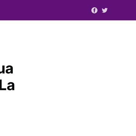
ua
 La