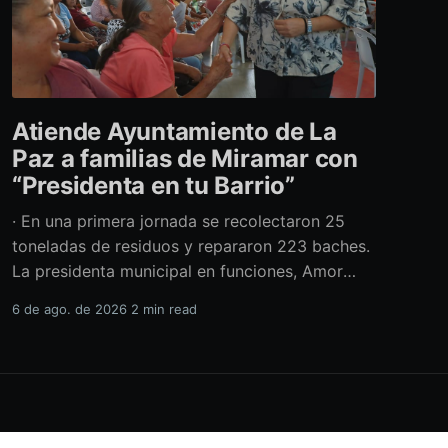
Atiende Ayuntamiento de La
Paz a familias de Miramar con
“Presidenta en tu Barrio”
· En una primera jornada se recolectaron 25
toneladas de residuos y repararon 223 baches.
La presidenta municipal en funciones, Amor
Fenech Montaño, encabezó una edición más del
6 de ago. de 2026
2 min read
programa “Presidenta en tu Barrio” en la
colonia Miramar, donde el Ayuntamiento de La
Paz brindó más de 600 servicios sociales y
realizó