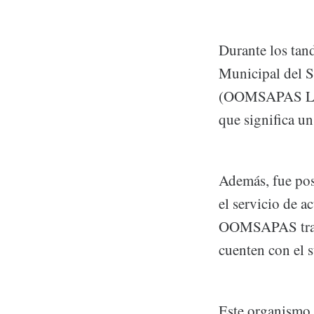
Durante los tan
Municipal del S
(OOMSAPAS La Pa
que significa u
Además, fue posi
el servicio de a
OOMSAPAS trabaj
cuenten con el 
Este organismo 