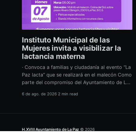
Instituto Municipal de las
Mujeres invita a visibilizar la
lactancia materna
· Convoca a familias y ciudadanía al evento “La
Paz lacta” que se realizará en el malecón Como
parte del compromiso del Ayuntamiento de La
Paz por impulsar políticas públicas que
6 de ago. de 2026
2 min read
promuevan el bienestar, la salud y los derechos
de las mujeres, así como generar espacios más
incluyentes, el Instituto Municipal
H.XVIII Ayuntamiento de La Paz
© 2026