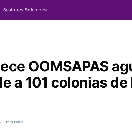
Sesiones Solemnes
tece OOMSAPAS ag
e a 101 colonias de
•
1 min read