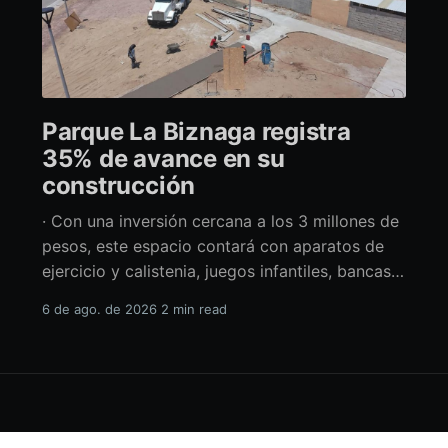
Parque La Biznaga registra
35% de avance en su
construcción
· Con una inversión cercana a los 3 millones de
pesos, este espacio contará con aparatos de
ejercicio y calistenia, juegos infantiles, bancas,
espacio de usos múltiples y pérgolas La
6 de ago. de 2026
2 min read
alcaldesa de La Paz en funciones, Amor Fenech
Montaño, informó sobre los avances en la
construcción del parque La Biznaga ubicado