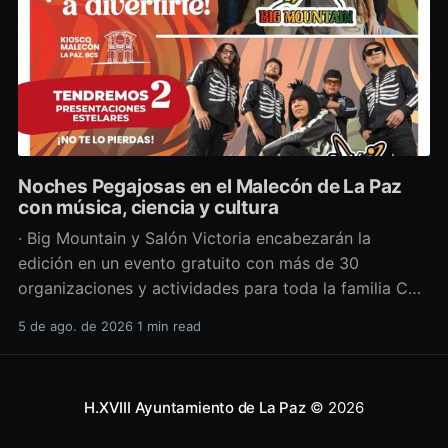
Noches Pegajosas en el Malecón de La Paz
con música, ciencia y cultura
· Big Mountain y Salón Victoria encabezarán la
edición en un evento gratuito con más de 30
organizaciones y actividades para toda la familia Con
una propuesta que fusiona música en vivo,
5 de ago. de 2026
1 min read
divulgación científica y actividades culturales
enfocadas en las juventudes, este viernes 7 de agosto
se llevará a cabo una
H.XVIII Ayuntamiento de La Paz
© 2026